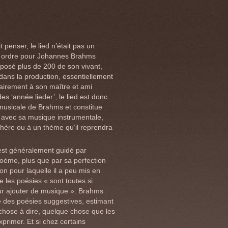
 penser, le lied n’était pas un
 ordre pour Johannes Brahms
mposé plus de 200 de son vivant,
dans la production, essentiellement
airement à son maître et ami
s ‘année lieder’, le lied est donc
musicale de Brahms et constitue
 avec sa musique instrumentale,
ère ou à un thème qu’il reprendra
 est généralement guidé par
oème, plus que par sa perfection
son pour laquelle il a peu mis en
e les poésies « sont toutes si
ur ajouter de musique ». Brahms
e des poésies suggestives, estimant
 chose à dire, quelque chose que les
xprimer. Et si chez certains