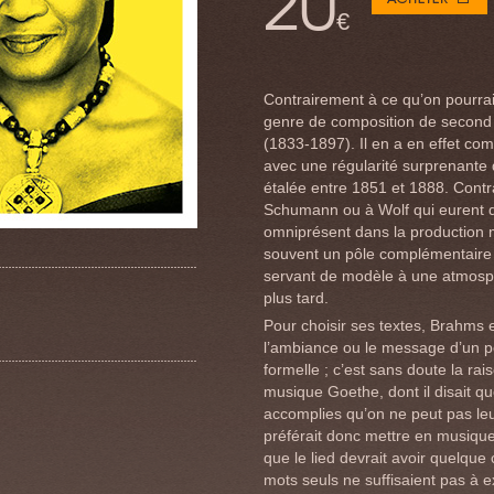
20
€
Contrairement à ce qu’on pourrait
genre de composition de second
(1833-1897). Il en a en effet co
avec une régularité surprenante 
étalée entre 1851 et 1888. Contr
Schumann ou à Wolf qui eurent de
omniprésent dans la production 
souvent un pôle complémentaire
servant de modèle à une atmosph
plus tard.
Pour choisir ses textes, Brahms
l’ambiance ou le message d’un p
formelle ; c’est sans doute la rai
musique Goethe, dont il disait qu
accomplies qu’on ne peut pas le
préférait donc mettre en musiqu
que le lied devrait avoir quelque
mots seuls ne suffisaient pas à e