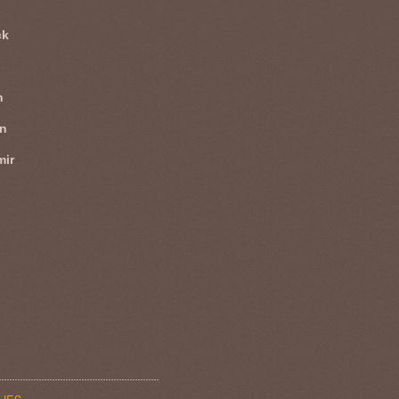
ck
n
en
mir