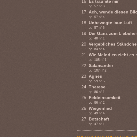
16
Es träumte mir
op. 57 n° 3
17
Ach, wende diesen Bli
op. 57 n° 4
18
Unbewegte laue Luft
op. 57 n° 8
19
Der Ganz zum Liebche
op. 48 n° 1
20
Vergebliches Ständch
op. 84 n° 4
21
Wie Melodien zieht es 
op. 105 n° 1
22
Salamander
op. 107 n° 2
23
Agnes
op. 59 n° 5
24
Therese
op. 86 n° 1
25
Feldeinsamkeit
op. 86 n° 2
26
Wiegenlied
op. 49 n° 4
27
Botschaft
op. 47 n° 1