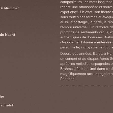
compositeurs, les mots inspirent 
rendre une atmosphère et souve
n Schlummer
expérience. En effet, son thème f
sous toutes ses formes et évoqua
aussi la nostalgie, la perte, la r
l’amour universel. On retrouve d
profonds de sentiments vécus, d
hle Nacht
authentiques de Johannes Brahm
classicisme, il donne à entendre
personnelle, incroyablement pure
Depuis des années, Barbara Hend
en concert et au disque. Après 
après les mélodies espagnoles et
Brahms d’être sublimé dans ce d
magnifiquement accompagnée au
Pöntinen.
öhe
lächelst