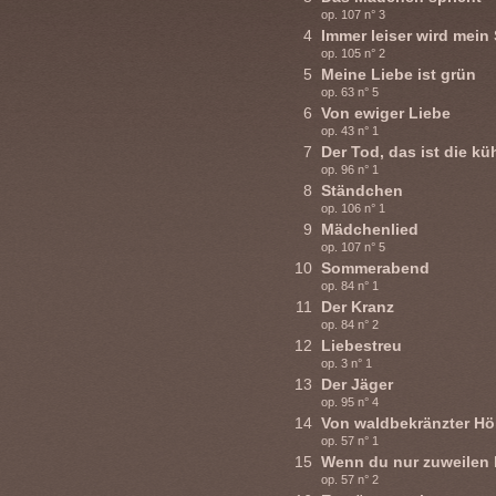
op. 107 n° 3
4
Immer leiser wird mei
op. 105 n° 2
5
Meine Liebe ist grün
op. 63 n° 5
6
Von ewiger Liebe
op. 43 n° 1
7
Der Tod, das ist die kü
op. 96 n° 1
8
Ständchen
op. 106 n° 1
9
Mädchenlied
op. 107 n° 5
10
Sommerabend
op. 84 n° 1
11
Der Kranz
op. 84 n° 2
12
Liebestreu
op. 3 n° 1
13
Der Jäger
op. 95 n° 4
14
Von waldbekränzter H
op. 57 n° 1
15
Wenn du nur zuweilen 
op. 57 n° 2