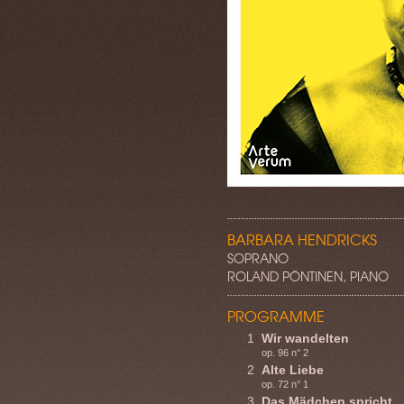
BARBARA HENDRICKS
SOPRANO
ROLAND PÖNTINEN, PIANO
PROGRAMME
1
Wir wandelten
op. 96 n° 2
2
Alte Liebe
op. 72 n° 1
3
Das Mädchen spricht