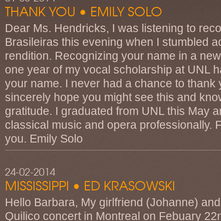
THANK YOU • EMILY SOLO
Dear Ms. Hendricks, I was listening to rec
Brasileiras this evening when I stumbled a
rendition. Recognizing your name in a new li
one year of my vocal scholarship at UNL 
your name. I never had a chance to thank y
sincerely hope you might see this and kn
gratitude. I graduated from UNL this May 
classical music and opera professionally. F
you. Emily Solo
24-02-2014
MISSISSIPPI • ED KRASOWSKI
Hello Barbara, My girlfriend (Johanne) and
Quilico concert in Montreal on Febuary 2