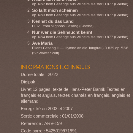
op. 62/2 from Gesänge aus Wilhelm Meister D 877 (Goethe)
2
So laßt mich scheinen
op. 62/3 from Gesänge aus Wilhelm Meister D 877 (Goethe)
3
Kennst du das Land
D 321 from Mignons Gesang (Goethe)
4
Nur wer die Sehnsucht kennt
op. 62/4 from Gesänge aus Wilhelm Meister D 877 (Goethe)
5
Ave Maria
Ellens Gesang III — Hymne an die Jungfrau) D 839 op. 52/6
(Sir Walter Scott)
INFORMATIONS TECHNIQUES
Durée totale : 20’22
Digipak
Livret 12 pages, texte de Hans-Peter Barnik Textes en
français et anglais, textes chantés en français, anglais et
allemand
Enregistré en 2003 et 2007
Sortie commerciale : 01/01/2008
Référence : ARV-199
Code barre : 5425019971991