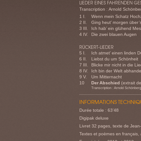
LIEDER EINES FAHRENDEN GE
Transcription : Arnold Schönbe
1 I.
Wenn mein Schatz Hochz
2 II.
Ging heut’ morgen über’
3 III.
Ich hab’ ein glühend Me
4 IV.
Die zwei blauen Augen
RÜCKERT-LIEDER
5 I.
Ich atmet’ einen linden Du
6 II.
Liebst du um Schönheit
7 III.
Blicke mir nicht in die Li
8 IV.
Ich bin der Welt abhan
9 V.
Um Mitternacht
10
Der Abschied
(extrait d
Transcription : Arnold Schönber
INFORMATIONS TECHNIQ
Durée totale : 63’48
Digipak deluxe
Livret 32 pages, texte de Jean
Textes et poèmes en français, 