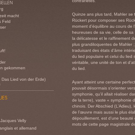
contrariétés.
SELLEN
rg
Quinze ans plus tard, Mahler se 
eit macht
Rückert pour composer ses Rücke
s Feld
moment d’équilibre au cours de l
sser
heureuses de sa vie, celle de sa
la délicatesse et le raffinement 
plus grandiloquentes de Mahler ; 
traduisant des états d’âme intéri
ft!
du lied populaire et celui du lied 
eder
véritable, une unité de ton et d
den gekommen
du lied.
e Das Lied von der Erde)
Ayant atteint une certaine perfec
g
pouvait désormais s’orienter vers 
symphonie, qu’il allait réaliser 
UES
de la terre), vaste « symphonie 
chinois. Der Abschied (L’Adieu), l
de l’œuvre mais aussi le plus él
dépouillement, est d’une beauté 
-Jacques Velly
mots de cette page magistrale de
anglais et allemand