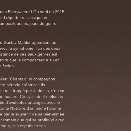
lues Everywhere I Go sorti en 2015,
nd répertoire classique en
 compositeurs majeurs du genre :
de Gustav Mahler appartient au
avec la symphonie, l’un des deux
portance de ces deux genres est
uvre que le compositeur a su en
a fusion.
ellen (Chants d’un compagnon
re période créatrice : ils
 qui, frappé par le destin, s’en va
au hasard. Ce cycle de 4 mélodies
nte d’évidentes analogies avec le
conte l’histoire d’un jeune homme
e par le souvenir de sa bien-aimée
 romantique qui se profile ici avec
umeur, ses espoirs et ses