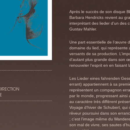
Après le succès de son disque B
Barbara Hendricks revient au gra
interprétant des lieder d’un des
Gustav Mahler.
Une part essentielle de l’œuvre 
domaine du lied, qui représente 
versants de sa production. L’im
d’autant plus grande dans son œ
renouveler l’esprit en en faisant l
Les Lieder eines fahrenden Ges
errant) appartiennent à sa premiè
DIRECTION
représentent un compagnon errant
E
par le monde, progressant ainsi 
au caractère très différent prése
Voyage d’hiver de Schubert, qui 
rêveur poursuivi dans son erranc
; c’est l’image même du Wanderer
son mal de vivre, ses sautes d’h